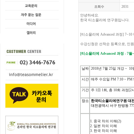
2031
조회수
안녕하세요.
한국 티소믈리에 연구원입니다.
[티소믈리에
Advanced
과정
] 7
~1
수강신청은
선착순
등록으로
,
인원
[
티소믈리에
Advanced
과정
- 7월~
날짜
2018
년
7
월
25
일 개강
~ 10
시간
매주 수요일
PM 7:10 ~ PM 
기간
주
1
日
1
회
,
총
10
회 과정
[2
장소
한국티소믈리에연구원 대
대전광역시 서구 탄방동 77
1.
중국
차의
이해
(2)
2.
일본
차의
이해
3.
한국
차의
이해