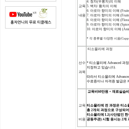
4.
청차
(
우롱차
)
의
이해
교육
5.
백차
/
황차의
이해
6.
아로마
향미의
이해
(Fruit
내용
7.
아로마
향미의
이해
(Fruit
8.
아로마
향미의
이해
(Flora
9.
아로마
향미의
이해
(Spice
10.
아로마
향미의
이해
(Ani
*
각
종류별
다양한
시음
(Cuppi
티소믈리에 과정
선수
*
티소믈리에
Advanced
과정
지정하고 있습니다
.
과목
따라서 티소믈리에
Advance
수료증이나 자격증 발급은
교육비
60
만원
+
재료실습
교육
티소믈리에
전
과정은
티소
총
2
개의
과정으로
구성되
티소믈리에
L2(
사단법인
한
비용
공동주관
)
시험
응시는
2
개