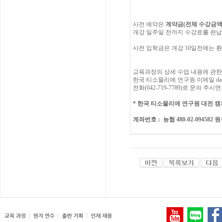
사전
예약은
계약금
(
전체
수강금
개강
일주일
전까지
수강료를
완납
사전 입학금은 개강 10일전에는 환
교육과정의
상세
수업
내용에
관한
한국
티소믈리에
연구원
이메일 dae
전화
(042-719-7789)
로
문의
주시면
*
한국 티소믈리에 연구원
대전
캠
계좌번호
: 농협 480-02-094582