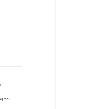
에연
조에
따라