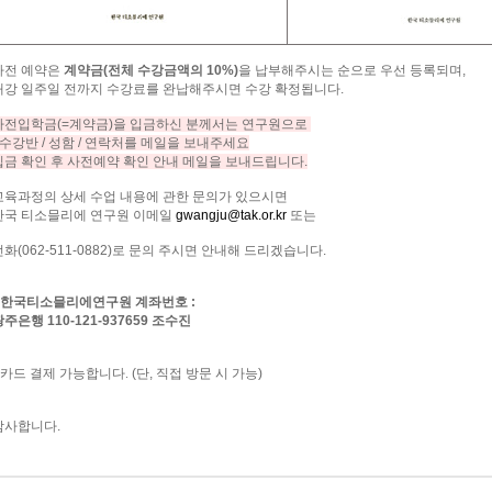
사전
예약은
계약금
(
전체
수강금액의
10%)
을
납부해주시는
순으로
우선
등록되며
,
개강
일주일
전까지
수강료를
완납해주시면
수강
확정됩니다
.
사전입학금
(=
계약금
)
을
입금하신
분께서는
연구원으로
수강반
/
성함
/
연락처를
메일을
보내주세요
입금
확인
후
사전예약
확인
안내
메일을
보내드립니다
.
교육과정의
상세
수업
내용에
관한
문의가
있으시면
한국
티소믈리에
연구원
이메일
gwangju@tak.or.kr
또는
전화
(062-511-0882)
로
문의
주시면
안내해
드리겠습니다
.
한국티소믈리에연구원
계좌번호
:
광주은행
110-121-937659
조수진
카드
결제
가능합니다.
(
단
,
직접
방문
시
가능
)
감사합니다
.