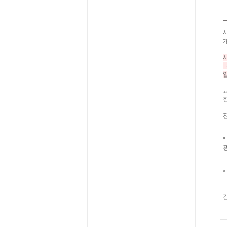
-
*
*