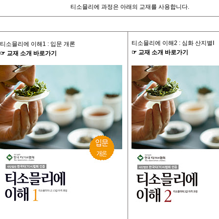
티소믈리에
과정은
아래의
교재를
사용합니다
.
티소믈리에
이해
2 :
심화
산지별
Ⅰ
티소믈리에
이해
1 :
입문
개론
☞
교재
소개
바로가기
☞
교재
소개
바로가기