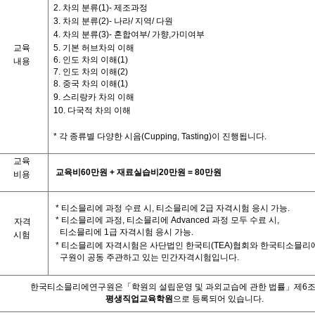
2.
차의
분류
(1)-
제조과정
3.
차의
분류
(2)-
나라
/
지역
/
다원
4.
차의
분류
(3)-
혼합여부
/
가향
,
가미여부
교육
5.
기본
허브차의
이해
6.
인도
차의
이해
(1)
내용
7.
인도
차의
이해
(2)
8.
중국
차의
이해
(1)
9.
스리랑카
차의
이해
10.
다국적
차의
이해
*
각
종류별
다양한
시음
(Cupping, Tasting)
이
진행됩니다
.
교육
교육비
60
만원
+
재료실습비
20
만원
= 80
만원
비용
*
티소믈리에
과정
수료
시
,
티소믈리에
2
급
자격시험
응시
가능
.
*
티소믈리에
과정
,
티소믈리에
Advanced
과정
모두
수료
시
,
자격
티소믈리에
1
급
자격시험
응시
가능
.
시험
*
티소믈리에
자격시험은
사단법인
한국티
(TEA)
협회와
한국티소믈리
구원이
공동
주관하고
있는
민간자격시험입니다
.
한국티소믈리에연구원은「학원의
설립운영
및
과외교습에
관한
법률」제
6
평생직업교육학원
으로
등록되어
있습니다
.