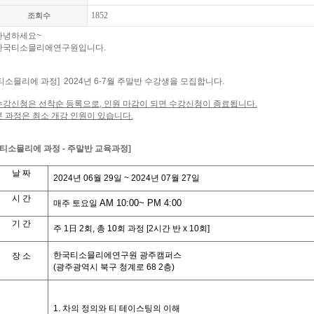
1852
조회수
안녕하세요
~
한국티소믈리에연구원입니다
.
티소믈리에
과정
] 2024
년
6-7
월
주말
반
수강생을
모집합니다
.
수강신청은
선착순
등록으로
,
인원
마감이
되면
수강신청이
종료됩니다
.
본 과정은 최소 개강 인원이 있습니다.
티소믈리에
과정
- 주말
반
교육과정
]
날
짜
2024
년
06
월
29
일
~ 2024년 07
월
27
일
시
간
A
M 10:00~ PM 4:00
매주
토
요일
기
간
주
1
日
2
회
,
총
10
회
과정
[2
시간
반
x 10
회
]
한국티소믈리에연구원
광주캠퍼스
장
소
(
광주광역시
북구
청계로
68 2
층
)
1.
차의
정의와
티
테이스팅의
이해