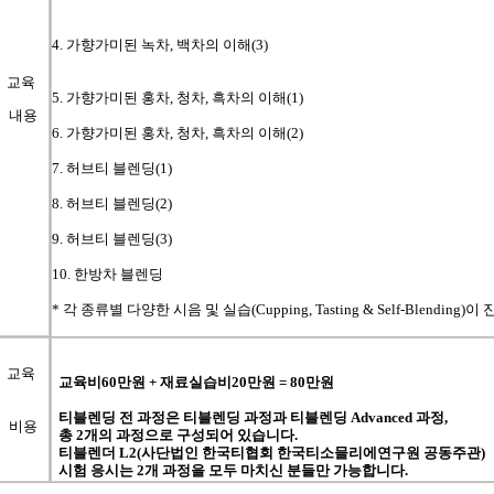
4. 가향가미된 녹차, 백차의 이해(3)
교육
5. 가향가미된 홍차, 청차, 흑차의 이해(1)
내용
6. 가향가미된 홍차, 청차, 흑차의 이해(2)
7. 허브티 블렌딩(1)
8. 허브티 블렌딩(2)
9. 허브티 블렌딩(3)
10. 한방차 블렌딩
*
각 종류별 다양한 시음 및 실습(Cupping, Tasting &
Self-Blending)
교육
교육비
60
만원
+
재료실습비
20
만원
= 80
만원
티블렌딩
전
과정은
티블렌딩
과정과
티블렌딩
Advanced
과정
,
비용
총
2
개의
과정으로
구성되어
있습니다
.
티블렌더
L2(
사단법인
한국티협회
한국티소믈리에연구원
공동주관
)
시험
응시는
2
개
과정을
모두
마치신
분들만
가능합니다
.