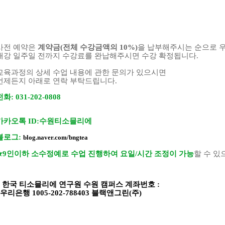
사전
예약은
계약금
(
전체
수강금액의
10%)
을
납부해주
시는
순으로
개강
일주일
전까지
수강료를
완납해주시면
수강
확정됩니
다
.
교육과정의
상세
수업
내용에
관한
문의가
있으시면
.
언제든지
아래로
연락
부탁드립니다
전화
: 031-202-0808
카카오톡
ID:
수원티소믈리에
블로그
:
blog.naver.com/bngtea
★
9
인이하 소수정예로 수업 진행하여 요일
/
시간 조정이 가능
할 수 
*
한국 티소믈리에 연구원
수원 캠퍼스 계좌번호
:
우리은행
1005-202-788403
블랙앤그린
(
주
)