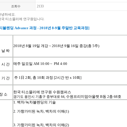
2133
조회수
안녕하세요.
한국 티소믈리에 연구원입니다.
티블렌딩
Advance
과정
- 2018년 8-9
월
주말반
교육과정
]
2018
년
8
월 19
일
개강
~ 2018년 9
월
16
일
종강(총 5주)
날
짜
매주 일요일 AM 10:00 ~ PM 4:00
시
간
주
1
日
2
회
, 총 10
회
과정
[2
시간
반
x 10
회
]
기
간
한국 티소믈리에 연구원 수원캠퍼스
장 소
, 수원프리미엄아울렛 B동 2층 68호
경기도 용인시 기흥구 중부대로 64
1. 백차/녹차블렌딩의 기술
2. 가향가미된 녹차, 백차의 이해(1)
3. 가향가미된 녹차, 백차의 이해(2)