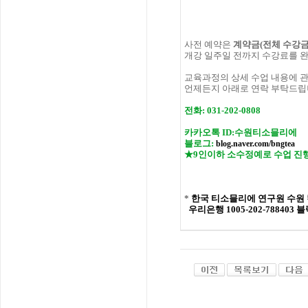
사전
예약은
계약금
(
전체
수강
개강
일주일
전까지
수강료를
교육과정의
상세
수업
내용에
언제든지 아래로 연락 부탁드립
전화:
031-202-0808
카카오톡 ID:수원티소믈리에
블로그:
blog.naver.com/bngtea
★9인이하 소수정예로 수업 진
*
한국 티소믈리에 연구원
수원
우리은행 1005-202-788403