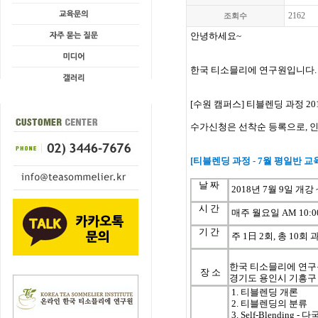
2162
조회수
안녕하세요~
한국 티소믈리에 연구원입니다.
[수원 캠퍼스] 티블렌딩 과정 20
수가신청은 선착순 등록으로, 
[
티블렌딩
과정
- 7
월
평일반
교
날
짜
2018
년
7
월
9
일
개강
시
간
매주
월
요일
AM 10:00
기
간
주
1
日
2
회
, 총 10
회
한국 티소믈리에 연구
장 소
경기도 용인시 기흥구 
1. 티블렌딩 개론
2. 티블렌딩의 분류
3.
Self-Blending 