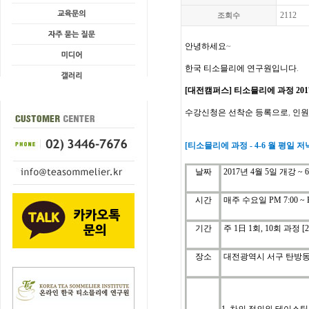
2112
조회수
안녕하세요
~
한국
티소믈리에
연구원입니다
.
[
대전캠퍼스]
티소믈리에 과정
201
수강신청은
선착순
등록으로
,
인원
[
티소믈리에
과정
- 4-6
월
평일 저
날짜
2017년 4월 5일 개강 ~ 
시간
매주 수요일
PM 7:00 ~ 
기간
주
1
日
1
회
, 10
회
과정
[
장소
대전광역시 서구 탄방동 