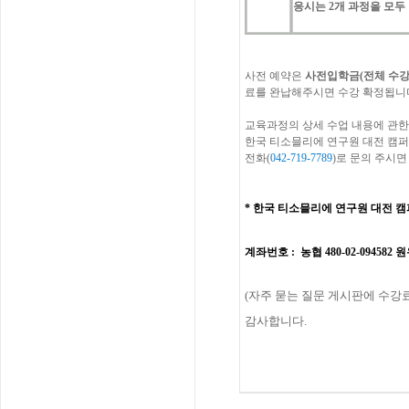
응시는
2
개
과정을
모두
사전
예약은
사전입학금
(
전체
수
료를
완납해주시면
수강
확정됩니
교육과정의
상세
수업
내용에
관한
한국
티소믈리에
연구원
대전
캠퍼
전화
(
042-719-7789
)
로
문의
주시면
*
한국 티소믈리에 연구원
대전
캠
계좌번호
: 농협 480-02-094582
(
자주
묻는
질문
게시판에
수강
감사합니다
.