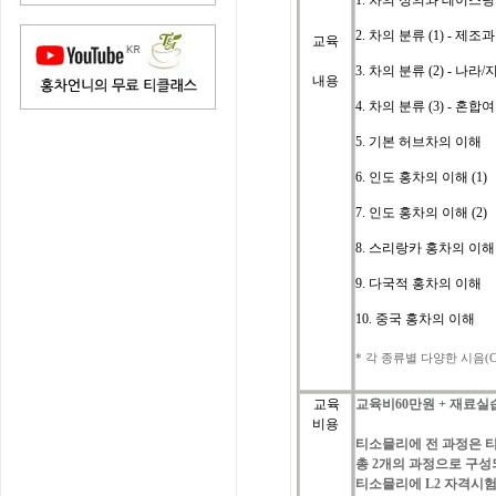
1. 차의 정의와 테이스
2. 차의 분류 (1) - 제조
교육
3.
차의 분류 (2) - 나라
내용
4. 차의 분류 (3) - 혼
5. 기본 허브차의 이해
6. 인도 홍차의 이해 (1)
7. 인도 홍차의 이해 (2
)
8. 스리랑카 홍차의 이해
9. 다국적 홍차의 이해
10. 중국 홍차의 이해
*
각
종류별
다양한
시음
(C
교육
교육비
60
만원
+
재료실
비용
티소믈리에
전
과정은
총
2
개의
과정으로
구성
티소믈리에
L2 자격시험