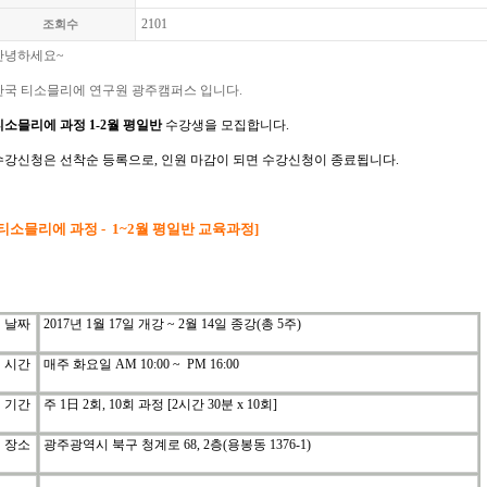
2101
조회수
안녕하세요
~
한국
티소믈리에
연구원 광주캠퍼스 입니다
.
티소믈리에
과정
1-2
월
평일반
수강생을
모집합니다
.
수강신청은
선착순
등록으로
,
인원
마감이
되면
수강신청이
종료됩니다
.
티소믈리에
과정
- 1~2
월
평일반
교육과정
]
날짜
2017
년
1
월
17
일 개강
~ 2
월
14
일 종강
(
총
5
주
)
시간
매주 화요일
AM 10:00 ~ PM 16:00
기간
주
1
日
2
회
, 10
회
과정
[2
시간
30
분
x 10
회
]
장소
광주광역시 북구 청계로
68, 2
층
(
용봉동
1376-1)