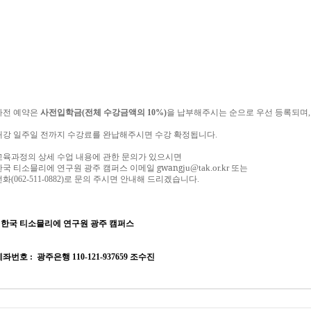
사전
예약은
사전입학금
(
전체
수강금액의
10%)
을
납부해주시는
순으로
우선
등록되며
,
개강
일주일
전까지
수강료를
완납해주시면
수강
확정됩니다
.
교육과정의
상세
수업
내용에
관한
문의가
있으시면
gwang
ju@tak.or.kr
한국
티소믈리에
연구원
광주 캠퍼스 이메일
또는
전화
(062-511-0882)
로
문의
주시면
안내해
드리겠습니다
.
*
한국 티소믈리에 연구원
광주 캠퍼스
계좌번호
:
광주은행
110-121-937659
조수진