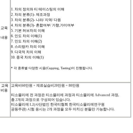
1.
차의
정의와
티
테이스팅의
이해
2.
차의
분류
(1)-
제조과정
3.
차의
분류
(2)-
나라
/
지역
/
다원
4.
차의
분류
(3)-
혼합여부
/
가향
,
가미여부
교육
5.
기본
허브차의
이해
6.
인도
차의
이해
(1)
내용
7.
인도
차의
이해
(2)
8.
스리랑카
차의
이해
9.
다국적
차의
이해
10.
중국
차의
이해
(1)
*
각
종류별
다양한
시음
(Cupping, Tasting)
이
진행됩니다
.
교육
교육비
60
만원
+
재료실습비
20
만원
= 80
만원
비용
티소믈리에
전
과정은
티소믈리에
과정과
티소믈리에
Advanced
과정
,
총
2
개의
과정으로
구성되어
있습니다
.
티소믈리에
L2(
사단법인
한국티협회
한국티소믈리에연구원
공동주관
)
시험
응시는
2
개
과정을
모두
마치신
분들만
가능합니다
.