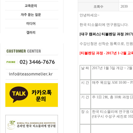
2039
조회수
안녕하세요
~
한국
티소믈리에
연구원입니다
.
[대구 캠퍼스]
티블렌딩
과정
2017
수강신청은
선착순
등록으로
,
인원
[
티블렌딩
과정
- 2017년 1~2
월
교
날
짜
2017
년
1
월
5
일
개강
~ 2
월
시
간
매주
목
요일
AM 10:00 ~ P
기
간
주
1
日
2
회
, 총 10
회
과정
[
장 소
한국 티소믈리에 연구원 
(대구시 수성구 세진로
102