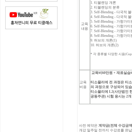
1. 티블렌딩 개론
2. 티블렌딩의 분류
3.
Self-Blending - 다국
4.
Self-Blending - 다국
5.
Self-Blending - 가향
교육
6.
Self-Blending - 가향
내용
7.
Self-Blending - 가향
8.
Self-Blending - 가향
9. 허브의 개론(1)
10. 허브의 개론(2)
*
각
종류별
다양한
시음
(Cup
교육비
60
만원
+
재료실습
교육
티소믈리에
전
과정은
티
비용
의
과정으로
구성되어
있
티소믈리에
L2(
사단법인
공동주관
)
시험
응시는
2
개
사전
예약은
계약금
(
전체
수강금
개강
일주일
전까지
수강료를
완납