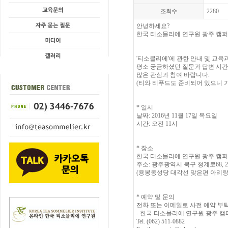
2280
조회수
안녕하세요?
한국 티소믈리에 연구원 광주 캠
'티소믈리에'에 관한 안내 및 교
평소 궁금하셨던 질문과 답변 시간
많은 관심과 참여 바랍니다.
(티와 티푸드도 준비되어 있으니 
* 일시
날짜: 2016년 11월 17일 목요일
시간: 오전 11시
* 장소
한국 티소믈리에 연구원 광주 캠
주소: 광주광역시 북구 청계로68, 2층
(용봉동성당 대각선 맞은편 아리랑
* 예약 및 문의
전화 또는 이메일로 사전 예약 부
- 한국 티소믈리에 연구원 광주 
Tel. (062) 511-0882