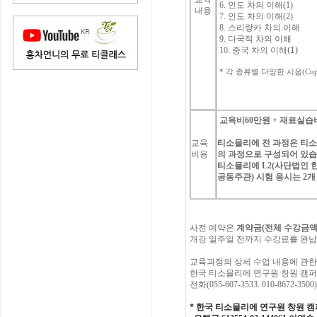
6.
인도
차의
이해
(1)
내용
7.
인도
차의
이해
(2)
8.
스리랑카
차의
이해
9.
다국적
차의
이해
(1)
10.
중국
차의
이해
*
각
종류별
다양한
시음
(Cup
교육비
60
만원
+
재료실습
교육
티소믈리에
전
과정은
티
비용
의
과정으로
구성되어
있
티소믈리에
L2(
사단법인
공동주관
)
시험
응시는
2
개
사전
예약은
계약금
(
전체
수강금
개강
일주일
전까지
수강료를
완납
교육과정의
상세
수업
내용에
관한
한국
티소믈리에
연구원
창원 캠
전화
(
055-607-3533. 010-8672-3500
)
* 한국 티소믈리에 연구원 창원 