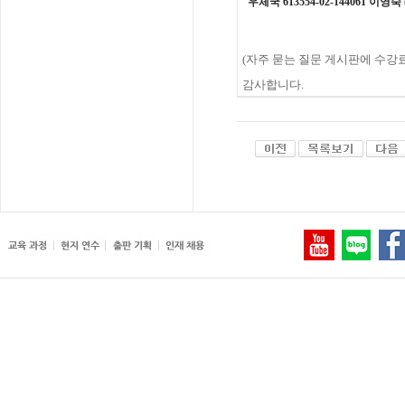
우체국
613554-02-144061 이
(
자주
묻는
질문
게시판에
수강
감사합니다
.