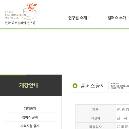
[창원 
제목
관리자
작성자
2016-05
작성일자