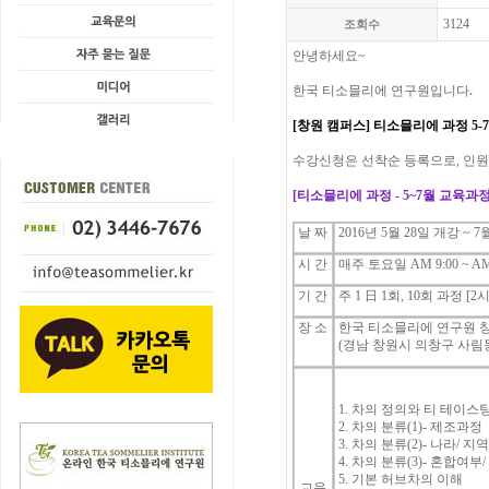
3124
조회수
안녕하세요
~
.
한국
티소믈리에
연구원입니다
[창원 캠퍼스]
티소믈리에
과정 5-
수강신청은
선착순
등록으로
,
인원
[
티소믈리에
과정 - 5~7월 교육과
날 짜
2016년 5월 28일 개강 ~ 7
시 간
매주 토요일 AM 9:00 ~ AM 
기 간
주 1
日 1회, 10회 과정 [2시
장 소
한국 티소믈리에 연구원 
(경남 창원시 의창구 사림동 
1.
차의
정의와
티
테이스
2.
차의
분류
(1)-
제조과정
3.
차의
분류
(2)-
나라
/
지
4.
차의
분류
(3)-
혼합여부
5.
기본
허브차의
이해
교육