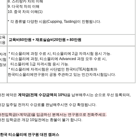
8.
스리랑카
차의
이해
9.
다국적
차의
이해
10.
중국
차의
이해
(1)
*
각
종류별
다양한
시음
(Cupping, Tasting)
이
진행됩니다
.
교육
교육비
60
만원
+
재료실습비
20
만원
= 80
만원
비용
*
티소믈리에 과정 수료 시
,
티소믈리에
2
급 자격시험 응시 가능
.
자격
*
티소믈리에 과정
,
티소믈리에
Advanced
과정 모두 수료 시
,
시험
티소믈리에
1
급 자격시험 응시 가능
.
정보
*
티소믈리에 자격시험은 사단법인 한국티
(TEA)
협회와
한국티소믈리에연구원이 공동 주관하고 있는 민간자격시험입니다
.
사전
예약은
계약금
(
전체
수강금액의
10%)
을
납부해주시는
순으로
우선
등록되며
,
개강
일주일
전까지
수강료를
완납해주시면
수강
확정됩니다
.
사전입학금
(=
계약금
)
을 입금하신 분께서는 연구원으로 전화주세요
.
사전 입학금은 개강
10
일전에는 환불이 불가 합니다
.
한국 티소믈리에 연구원
대전
캠퍼스