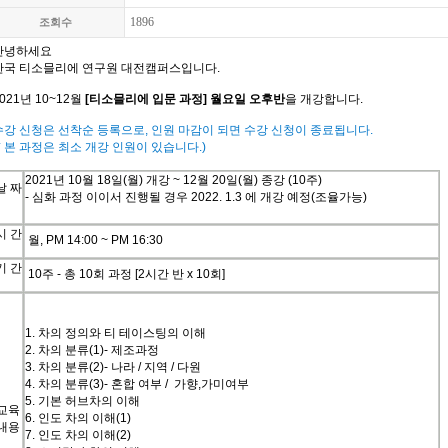
1896
조회수
안녕하세요
한국
티소믈리에
연구원 대전캠퍼스입니다
.
021
년
10~12
월
[
티소믈리에 입문 과정
]
월요일 오후반
을
개강합니다
.
수강 신청은 선착순 등록으로
,
인원 마감이 되면 수강 신청이 종료됩니다
.
*
본 과정은 최소 개강 인원이 있습니다
.)
2021
년
10
월
18
일
(
월
)
개강
~ 12
월
20
일
(
월
)
종강
(10
주
)
날
짜
-
심화 과정 이이서 진행될 경우
2022. 1.3
에 개강 예정
(
조율가능
)
시
간
월
, PM 14:00 ~ PM 16:30
기
간
10
주
-
총
10
회
과정
[2
시간
반
x 10
회
]
1.
차의
정의와
티
테이스팅의
이해
2.
차의
분류
(1)-
제조과정
3.
차의
분류
(2)-
나라
/
지역
/
다원
4.
차의
분류
(3)-
혼합 여부
/
가향
,
가미여부
5.
기본
허브차의
이해
교육
6.
인도
차의
이해
(1)
내용
7.
인도
차의
이해
(2)