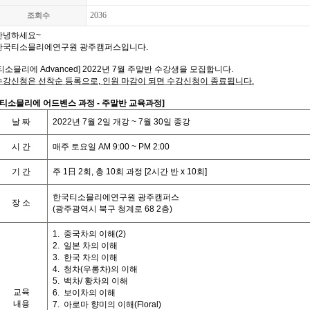
2036
조회수
안녕하세요
~
한국티소믈리에연구원 광주캠퍼스입니다
.
티소믈리에
Advanced] 2022
년 7월
주말반 수강생을 모집합니다
.
수강신청은 선착순 등록으로
,
인원 마감이 되면 수강신청이 종료됩니다
.
티소믈리에 어드벤스 과정
- 주말반
교육과정
]
날
짜
2022
년 7월 2일 개강
~ 7
월
30일
종강
시
간
매주 토요일
AM 9:00 ~ PM 2:00
기
간
주
1
日
2
회
,
총
10
회
과정
[2
시간
반
x 10
회
]
한국티소믈리에연구원 광주캠퍼스
장 소
(광주광역시 북구 청계로 68 2층
)
1.
중국차의 이해
(2)
2.
일본 차의 이해
3.
한국 차의 이해
4.
청차
(
우롱차
)
의 이해
5.
백차
/
황차의 이해
교육
6. 보이차의 이해
내용
7.
아로마 향미의 이해
(Floral)