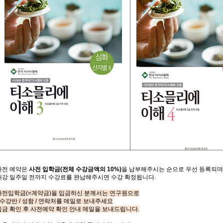
사전
예약은
사전 입학
금
(
전체
수강금액의
10%)
을
납부해주시는
순으로
우선
등록되며
개강
일주일
전까지
수강료를
완납해주시면
수강
확정됩니다
.
사전입학금(=계약금)을 입금하신 분께서는 연구원으로
- 수강반 / 성함 / 연락처를 메일로 보내주세요
입금 확인 후 사전예약 확인 안내 메일을 보내드립니다.