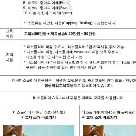
8.
아로마 향미의 이해
(Fruits)
9.
아로마 향미의 이해
(Sweet)
10.
아로마 향미의 이해
(Spice)
*
각 종류별 다양한 시음
(Cupping, Tasting)
이 진행됩니다
.
교육
교육비
60
만원
+
재료실습비
20
만원
= 80
만원
비용
*
티소믈리에 과정 수료 시
,
티소믈리에
2
급 자격시험 응시 가능
.
*
티소믈리에 과정
,
티소믈리에
Advanced
과정 모두 수료 시
,
자격
티소믈리에
1
급 자격시험 응시 가능
.
시험
*
티소믈리에 자격시험은 사단법인 한국티
(TEA)
협회와 한국티소믈리
구원이 공동 주관하고 있는 민간자격시험입니다
.
한국티소믈리에연구원은「학원의 설립운영 및 과외교습에 관한 법률」제
6
조
평생직업교육학원
으로 등록되어 있습니다
.
티소믈리에
Advanced
과정은 아래의 교재를 사용합니다
.
티소믈리에 이해
3 :
심화 산지별
Ⅱ
티소믈리에 이해
4 :
심화 올팩토리
☞
교재
소개
바로가기
☞
교재
소개
바로가기