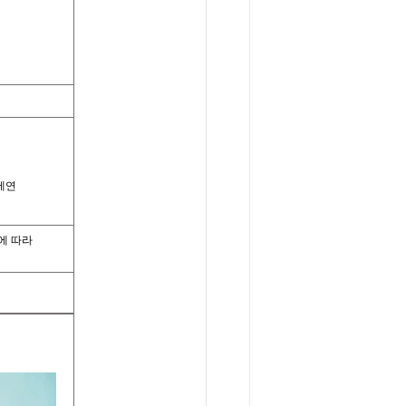
에연
에 따라