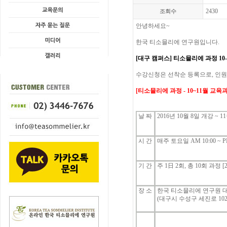
2430
조회수
안녕하세요
~
한국
티소믈리에
연구원입니다
.
[대구 캠퍼스]
티소믈리에
과정
10-
수강신청은
선착순
등록으로
,
인원
[
티소믈리에
과정
- 10~11
월
교육
날
짜
2016
년
10
월
8
일
개강
~ 11
시
간
매주
토
요일
AM 10:00 ~ P
기
간
주
1
日
2
회
, 총 10
회
과정
[
장 소
한국 티소믈리에 연구원 
(대구시 수성구 세진로
102