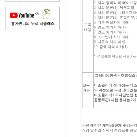
1.
차의
정의와
티
테이스
2.
차의
분류
(1)-
제조과정
3.
차의
분류
(2)-
나라
/
지역
4.
차의
분류
(3)-
혼합여부
/
5.
기본
허브차의
이해
교육
6.
인도
차의
이해
(1)
내용
7.
인도
차의
이해
(2)
8.
스리랑카
차의
이해
9.
다국적
차의
이해
10.
중국
차의
이해
(1)
*
각
종류별
다양한
시음
(Cup
교육비
60
만원
+
재료실습
교육
티소믈리에
전
과정은
티
비용
의
과정으로
구성되어
있
티소믈리에
L2(
사단법인
공동주관
)
시험
응시는
2
개
사전
예약은
계약금
(
전체
수강금
개강
일주일
전까지
수강료를
완납