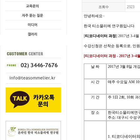
2323
조회수
안녕하세요
~
한국
티소믈리에
연구원입니다
.
[
티코디네이터
과정
] 2017년 3-4월
수강신청은
선착순
등록으로
,
인원
[
티코디네이터
과정
- 2017년 3~4
날
짜
2017
년
3
월
8
일
개
시
간
매주
수
요일
AM 10:
기
간
주
1
日
2
회
, 10
회
과
장 소
한국티소믈리에연
주소: 대구시 수성구 세
1. 티코디네이터의