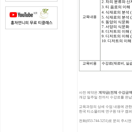
2. 차의 분류와 
3. 티 음료의 이해
4. 식재료의 분석 (
교육내용
5. 식재료의 분석 (
6. 동양의 식문화
7. 서양의 식문화
8. 디저트의 이해 (
9. 디저트의 이해 (
10. 디저트의 이해 
교육비용
수강료(재료비, 실습비
사전
예약은
계약금
(
전체
수강금
개강
일주일
전까지
수강료를
완납
교육과정의
상세
수업
내용에
관한
한국
티소믈리에
연구원
대구 캠퍼
전화(053-744-5251)
로
문의
주시면