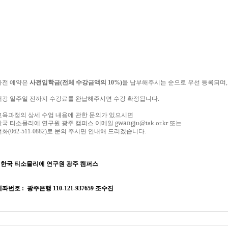
사전
예약은
사전입학금
(
전체
수강금액의
10%)
을
납부해주시는
순으로
우선
등록되며
,
개강
일주일
전까지
수강료를
완납해주시면
수강
확정됩니다
.
교육과정의
상세
수업
내용에
관한
문의가
있으시면
gwang
ju@tak.or.kr
한국
티소믈리에
연구원
광주 캠퍼스 이메일
또는
전화
(062-511-0882)
로
문의
주시면
안내해
드리겠습니다
.
*
한국 티소믈리에 연구원
광주 캠퍼스
계좌번호
:
광주은행
110-121-937659
조수진