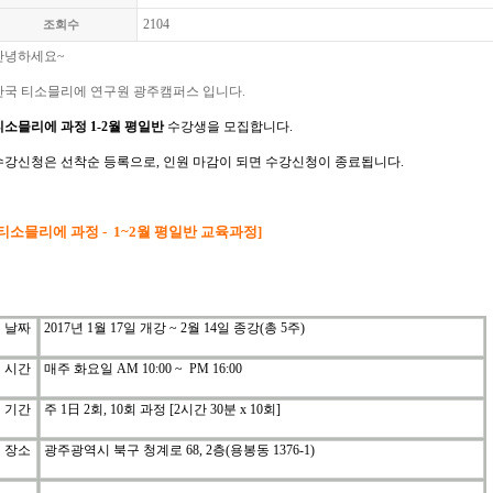
2104
조회수
안녕하세요
~
한국
티소믈리에
연구원 광주캠퍼스 입니다
.
티소믈리에
과정
1-2
월
평일반
수강생을
모집합니다
.
수강신청은
선착순
등록으로
,
인원
마감이
되면
수강신청이
종료됩니다
.
티소믈리에
과정
- 1~2
월
평일반
교육과정
]
날짜
2017
년
1
월
17
일 개강
~ 2
월
14
일 종강
(
총
5
주
)
시간
매주 화요일
AM 10:00 ~ PM 16:00
기간
주
1
日
2
회
, 10
회
과정
[2
시간
30
분
x 10
회
]
장소
광주광역시 북구 청계로
68, 2
층
(
용봉동
1376-1)