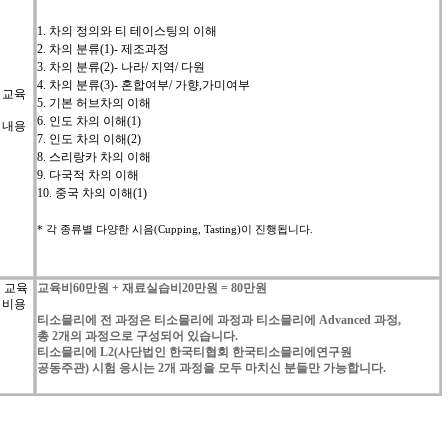
1.
차의
정의와
티
테이스팅의
이해
2.
차의
분류
(1)-
제조과정
3.
차의
분류
(2)-
나라
/
지역
/
다원
4.
차의
분류
(3)-
혼합여부
/
가향
,
가미여부
교육
5.
기본
허브차의
이해
6.
인도
차의
이해
(1)
내용
7.
인도
차의
이해
(2)
8.
스리랑카
차의
이해
9.
다국적
차의
이해
10.
중국
차의
이해
(1)
*
각
종류별
다양한
시음
(Cupping, Tasting)
이
진행됩니다
.
교육
교육비
60
만원
+
재료실습비
20
만원
= 80
만원
비용
티소믈리에
전
과정은
티소믈리에
과정과
티소믈리에
Advanced
과정
,
총
2
개의
과정으로
구성되어
있습니다
.
티소믈리에
L2(
사단법인
한국티협회
한국티소믈리에연구원
공동주관
)
시험
응시는
2
개
과정을
모두
마치신
분들만
가능합니다
.