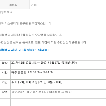
2110
조회수
안녕하세요
~
한국
티소믈리에
연구원 광주캠퍼스입니다
.
티블렌딩
과정
] 2-3
월
평일반
수강생을
모집합니다
.
수강신청은
선착순
등록으로
,
인원
마감이
되면
수강신청이
종료됩니다
.
티블렌딩
과정
- 2~3
월
평일반
교육과정
]
날짜
2017
년
2
월
17
일 개강
~ 2017
년
3
월
17
일 종강
(
총
5
주
)
시간
매주 금요일
AM 10:00 ~ PM 4:00
기간
주
1
日
2
회
, 10
회
과정
[2
시간
30
분
x 10
회
]
장소
광주광역시
북구
청계로
68, 2
층
(
용봉동
1376-1)