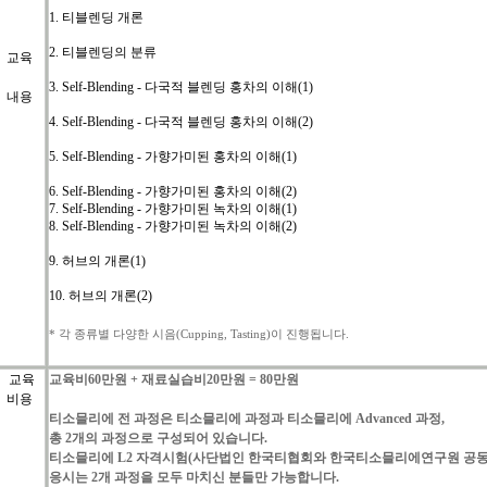
1.
티블렌딩 개론
2.
티블렌딩의 분류
교육
3.
Self-Blending -
다국적 블렌딩 홍차의 이해
(1)
내용
4. Self-Blending -
다국적 블렌딩 홍차의 이해
(2)
5. Self-Blending -
가향가미된 홍차의 이해
(1)
6. Self-Blending -
가향가미된 홍차의 이해
(2)
7. Self-Blending -
가향가미된 녹차의 이해
(1)
8. Self-Blending -
가향가미된 녹차의 이해
(2)
9.
허브의 개론
(1)
10.
허브의 개론
(2)
*
각
종류별
다양한
시음
(Cupping, Tasting)
이
진행됩니다
.
교육
교육비
60
만원
+
재료실습비
20
만원
= 80
만원
비용
티소믈리에
전
과정은
티소믈리에
과정과
티소믈리에
Advanced
과정
,
총
2
개의
과정으로
구성되어
있습니다
.
티소믈리에
L2 자격시험(
사단법인
한국티협회와
한국티소믈리에연구원
공
응시는
2
개
과정을
모두
마치신
분들만
가능합니다
.