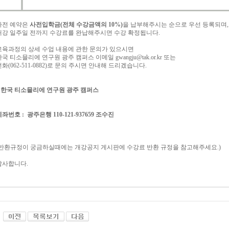
사전
예약은
사전입학금
(
전체
수강금액의
10%)
을
납부해주시는
순으로
우선
등록되며
,
개강
일주일
전까지
수강료를
완납해주시면
수강
확정됩니다
.
교육과정의
상세
수업
내용에
관한
문의가
있으시면
한국
티소믈리에
연구원
광주 캠퍼스 이메일
gwang
ju@tak.or.kr
또는
전화
(062-511-0882)
로
문의
주시면
안내해
드리겠습니다
.
*
한국 티소믈리에 연구원
광주 캠퍼스
계좌번호
:
광주은행
110-121-937659
조수진
반환규정이 궁금하실때에는 개강공지 게시판에
수강료
반환
규정을
참고해주세요
.)
감사합니다
.