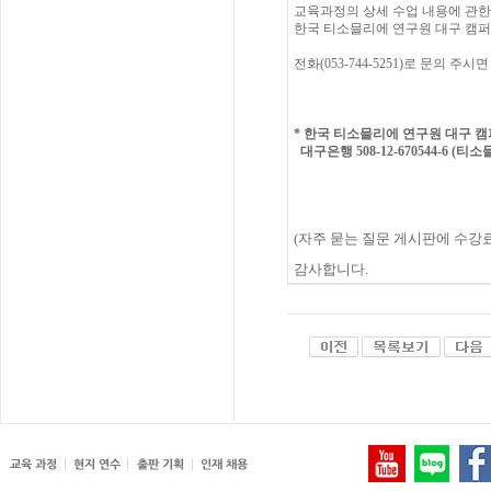
교육과정의
상세
수업
내용에
관한
한국
티소믈리에
연구원
대구 캠퍼
전화(053-744-5251)
로
문의
주시면
*
한국 티소믈리에 연구원 대구
캠
대구은행 508-12-670544-6 (티
(
자주
묻는
질문
게시판에
수강
감사합니다
.