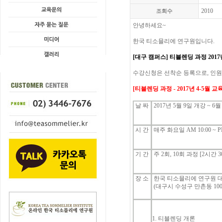
2010
조회수
안녕하세요
~
한국
티소믈리에
연구원입니다
.
[대구 캠퍼스]
티블렌딩
과정
2017
수강신청은
선착순
등록으로
,
인원
[
티블렌딩
과정
- 2017년 4-5
월
교
날
짜
2017
년
5
월
9
일 개강
~ 6
시
간
매주 화요일
AM 10:00 ~ P
기
간
주
2
회
, 10
회 과정
[2
시간
3
장 소
한국 티소믈리에 연구원 
(대구시 수성구 만촌동
100
1. 티블렌딩 개론