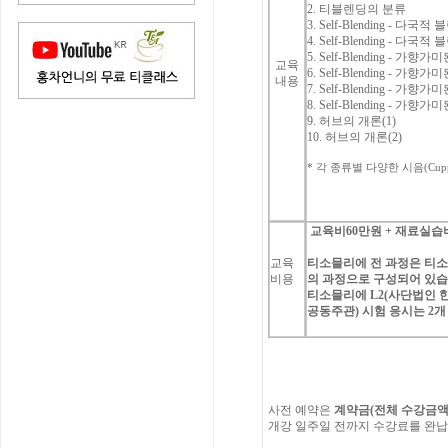
2. 티블렌딩의 분류
3.
Self-Blending - 다국
4.
Self-Blending - 다국
5.
Self-Blending - 가향
교육
6.
Self-Blending - 가향
내용
7.
Self-Blending - 가향
8.
Self-Blending - 가향
9. 허브의 개론(1)
10. 허브의 개론(2)
*
각
종류별
다양한
시음
(Cup
교육비
60
만원
+
재료실습
교육
티소믈리에
전
과정은
티
비용
의
과정으로
구성되어
있
티소믈리에
L2(
사단법인
공동주관
)
시험
응시는
2
개
사전
예약은
계약금
(
전체
수강금
개강
일주일
전까지
수강료를
완납