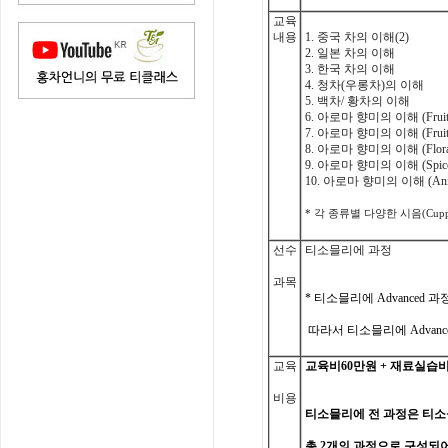
교육
내용
1.
중국
차의
이해
(2)
2.
일본
차의
이해
3.
한국
차의
이해
4.
청차
(
우롱차
)
의
이해
5.
백차
/
황차의
이해
6.
아로마
향미의
이해
(Frui
7.
아로마
향미의
이해
(Frui
8.
아로마
향미의
이해
(Flor
9.
아로마
향미의
이해
(Spic
10.
아로마
향미의
이해
(An
*
각
종류별
다양한
시음
(Cupp
선수
티소믈리에 과정
과목
*
티소믈리에
Advanced
과
따라서 티소믈리에
Advanc
교육
교육비
60
만원
+
재료실습
비용
티소믈리에
전
과정은
티소
총
2
개의
과정으로
구성되