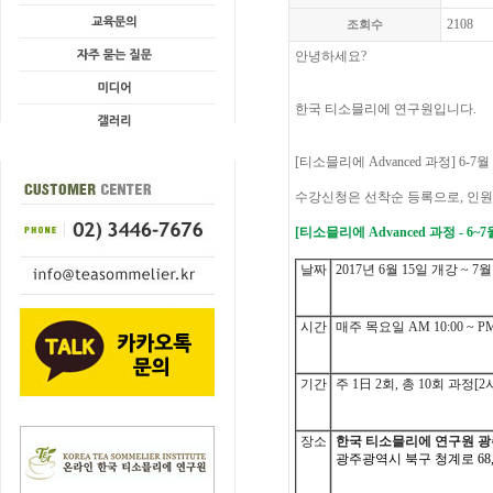
2108
조회수
안녕하세요
?
한국
티소믈리에
연구원입니다
.
[
티소믈리에
Advanced
과정
] 6-7
월
수강신청은
선착순
등록으로
,
인원
[
티소믈리에
Advanced
과정
- 6~7
날짜
2017
년
6
월
15
일 개강
~ 7
시간
매주 목요일
AM 10:00 ~ PM
기간
주
1
日
2
회
,
총
10
회 과정
[2
장소
한국 티소믈리에 연구원 
광주광역시 북구 청계로
68,