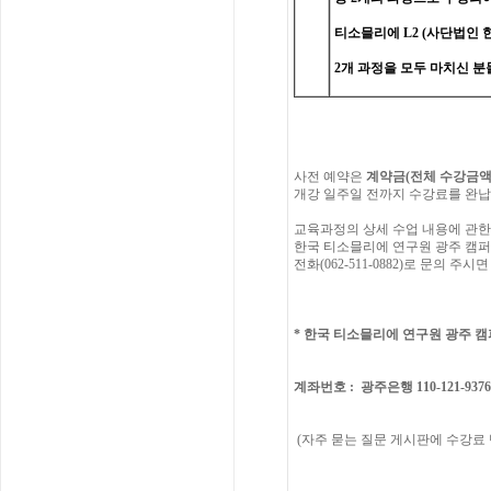
티소믈리에
L2 (
사단법인
2
개
과정을
모두
마치신
분
사전
예약은
계약금
(
전체
수강금
개강
일주일
전까지
수강료를
완납
교육과정의
상세
수업
내용에
관한
한국
티소믈리에
연구원
광주 캠퍼
전화
(062-511-0882)
로
문의
주시면
*
한국 티소믈리에 연구원
광주 캠
계좌번호
:
광주은행
110-121-937
(
자주
묻는
질문
게시판에
수강료