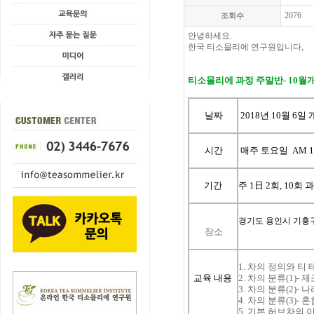
2076
조회수
안녕하세요.
한국 티소믈리에 연구원입니다,
티소믈리에
과정
주말반
- 10
월
날짜
2018년 10월 6일 
시간
매주 토요일 AM 10:
기간
주
1
日
2
회
, 10
회
과
경기도 용인시 기흥구
장소
1.
차의
정의와
티
교육
내용
2.
차의
분류
(1)-
제
3.
차의
분류
(2)-
나
4.
차의
분류
(3)-
혼
5.
기본
허브차의