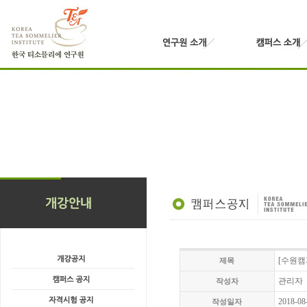
[수원캠
제목
관리자
작성자
2018-08
작성일자