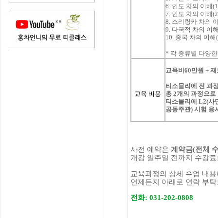
6.
인도
차의
이해
(1
7.
인도
차의
이해
(2
8.
스리랑카
차의
9.
다국적
차의
이
10.
중국
차의
이해
*
각
종류별
다양한
교육비
60
만원
+
재
티소믈리에
전
과
교육 비용
총
2
개의
과정으로
티소믈리에
L2(
사
공동주관
)
시험
응
사전
예약은
계약금
(
전체
개강
일주일
전까지
수강료
교육과정의
상세
수업
내용
언제든지
아래로
연락
부탁
전화
: 031-202-0808