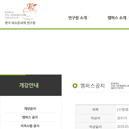
[수원캠
제목
관리자
작성자
2019-05
작성일자