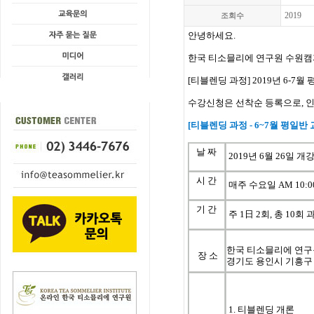
2019
조회수
안녕하세요.
한국
티소믈리에
연구원 수원
[
티블렌딩
과정
] 2019년 6-7월
수강신청은
선착순
등록으로
,
[
티블렌딩
과정
- 6~7
월
평일반
날
짜
2019
년
6
월
26
일
개
시
간
매주
수
요일
AM 10:00
기
간
주
1
日
2
회
, 총 10
회
한국 티소믈리에 연구
장 소
경기도 용인시 기흥구 
1. 티블렌딩 개론