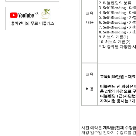
2. 티블렌딩의 분류
3.
Self-Blending 
4. Self-Blending
교육
5. Self-Blending
내용
6. Self-Blending
7. Self-Blending
8. Self-Blending
9. 허브의 개론(1)
10. 허브의 개론(2)
*
각 종류별 다양한 시음 
교육
교육비
60
만원
+
재료
티블렌딩
전
과정은
비용
총
2
개의
과정으로
티블렌딩 1급
(
사단법
자격
시험
응시는
2
개
사전
예약은
계약금
(
전체
수강
개강
일주일
전까지
수강료를