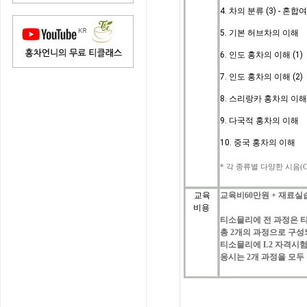
4. 차의 분류 (3) - 혼
5. 기본 허브차의 이해
6. 인도 홍차의 이해 (1)
7. 인도 홍차의 이해 (2
)
8. 스리랑카 홍차의 이
9. 다국적 홍차의 이해
10. 중국 홍차의 이해
*
각
종류별
다양한
시음
(C
교육
교육비
60
만원
+
재료실
비용
티소믈리에
전
과정은
총
2
개의
과정으로
구성
티소믈리에
L2 자격시험
응시는
2
개
과정을
모두