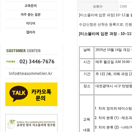
2169
조회수
[
티소믈리에 입문
과정
] 10~11월
수강신청은
선착순
등록으로
,
인원
[티소믈리에
입문
과정
-
10~11
날짜
2019년 10월 14일 개강 ~
시간
매주 월요일
AM 10:00 ~
기간
주
1
日
2
회
, 10
회
과정
[
장소
대전광역시 서구 탄방동 
1. 차의 정의와 테이스
2. 차의 분류 (1) - 제조
교육
3.
차의 분류 (2) - 나라
내용