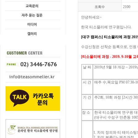
2100
조회수
안녕하세요
~
한국
티소믈리에
연구원입니다
.
[대구 캠퍼스]
티소믈리에
과정
201
수강신청은
선착순
등록으로
,
인원
[
티소믈리에
과정
- 2019. 9-10월
교
날
짜
2019년 9
월 18
개강
~ 2019
시
간
매주 수,목요일
PM 07:30-
기
간
주
2
회
, 10
회 과정
[2
시간
30
장 소
한국 티소믈리에 연구원 대
(대구시 수성구 만촌동
100
1.
차의
정의와
티
테이스팅
2.
차의
분류
(1)-
제조과정