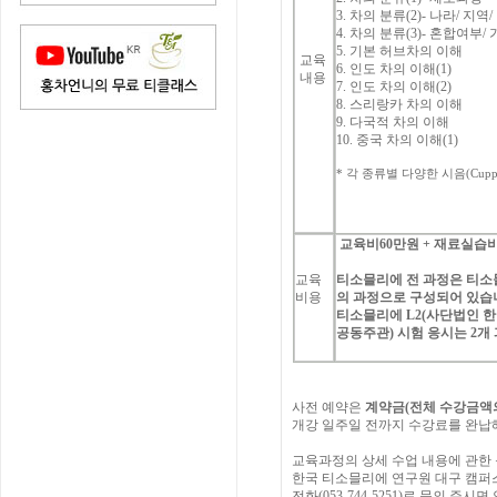
3.
차의
분류
(2)-
나라
/
지역
/
4.
차의
분류
(3)-
혼합여부
/
5.
기본
허브차의
이해
교육
6.
인도
차의
이해
(1)
내용
7.
인도
차의
이해
(2)
8.
스리랑카
차의
이해
9.
다국적
차의
이해
10.
중국
차의
이해
(1)
*
각
종류별
다양한
시음
(Cupp
교육비
60
만원
+
재료실습
교육
티소믈리에
전
과정은
티소
비용
의
과정으로
구성되어
있습
티소믈리에
L2(
사단법인
한
공동주관
)
시험
응시는
2
개
사전
예약은
계약금
(
전체
수강금액
개강
일주일
전까지
수강료를
완납
교육과정의
상세
수업
내용에
관한
한국
티소믈리에
연구원
대구 캠퍼
전화(053-744-5251)
로
문의
주시면