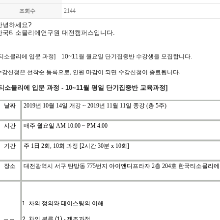
2144
조회수
안녕하세요?
한국티소믈리에연구원 대전캠퍼스입니다.
티소믈리에 입문
과정
] 10~11월
월요일 단기집중
반
수강생을
모집합니다
.
수강신청은
선착순
등록으로
,
인원
마감이
되면
수강신청
이
종료됩니다
.
[티소믈리에
입문
과정
-
10~11
월
평일 단기집중반 교육과정
]
날짜
2019년 10월 14일 개강 ~ 2019년 11월 11일 종강 (총 5주)
시간
매주 월요일
AM 10:00 ~ PM 4:00
기간
주
1
日
2
회
, 10
회
과정
[2
시간
30
분
x 10
회
]
장소
대전광역시 서구 탄방동 775번지 아이앤디프라자 2층 204호 한국티소믈리
1. 차의 정의와 테이스팅의 이해
2. 차의 분류 (1) - 제조과정