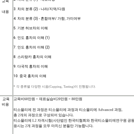
교육
3.
차의 분류 (2) - 나라/지역/다원
내용
4. 차의 분류 (3) - 혼합여부/ 가향, 가미여부
5. 기본 허브차의 이해
6. 인도 홍차의 이해 (1)
7. 인도 홍차의 이해 (2
)
8. 스리랑카 홍차의 이해
9. 다국적 홍차의 이해
10. 중국 홍차의 이해
*
각
종류별
다양한
시음
(Cupping, Tasting)
이
진행됩니다
.
교육
교육비
60
만원
+
재료실습비
20
만원
= 80
만원
비용
티소믈리에
전
과정은
티소믈리에
과정과
티소믈리에
Advanced
과정
,
총
2
개의
과정으로
구성되어
있습니다
.
티소믈리에
L2 자격시험(
사단법인
한국티협회와
한국티소믈리에연구원
공
응시는
2
개
과정을
모두
마치신
분들만
가능합니다
.