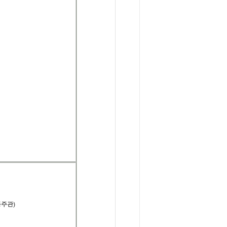
동
주관
)