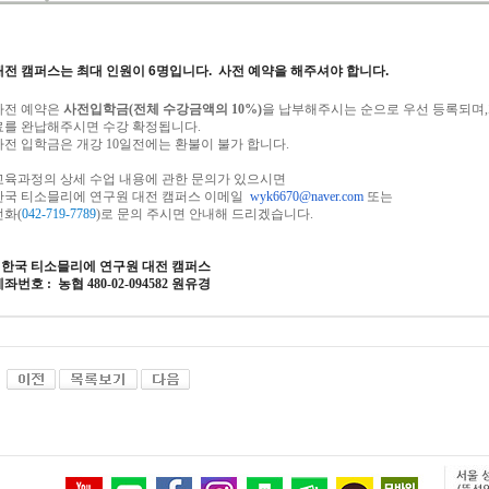
대전 캠퍼스는 최대 인원이 6명입니다. 사전 예약을 해주셔야 합니다.
사전
예약은
사전입학금
(
전체
수강금액의
10%)
을
납부
해주시는
순으로
우선
등록되며
,
료를
완납해주시면
수강
확정됩니다
.
사전 입학금은 개강 10일전에는 환불이 불가 합니다.
교육과정의
상세
수업
내용에
관한
문의가
있으시면
한국
티소믈리에
연구원
대전
캠퍼스 이메일
wyk6670@naver.com
또는
전화
(
042-719-7789
)
로
문의
주시면
안내해
드
리겠습니다
.
*
한국 티소믈리에 연구원
대전
캠퍼스
계좌번호
: 농협 480-02-094582 원유경