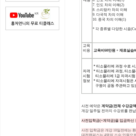
내용
6.
인도
차의
이해
(1)
7.
인도
차의
이해
(2)
8.
스리랑카
차의
이해
9.
다국적
차의
이해
10.
중국
차의
이해
(1)
*
각
종류별
다양한
시음
(Cu
교육
비용
교육비
60
만원
+
재료실습
* 티소믈리에 과정 수료 시
자격
* 티소믈리에 과정, 티소믈리에
시험
티소믈리에 1급 자격시험 
정보
* 티소믈리에 자격시험은 
구원이 공동 주관하고 있
사전
예약은
계약금
(
전체
수강금
개강
일주일
전까지
수강료를
완납
사전입학금(=계약금)을 입금하신
사전 입학금은 개강 10일전에는 환
대전캠퍼스는 4명의 소수 인원으로