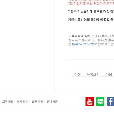
2인 이상시에 수업 확정이 이루어
*
한국 티소믈리에 연구원
대전
캠
계좌번호
: 농협 480-02-094582
교육과정의
상세
수업
내용에
관한
한국
티소믈리에
연구원
대전
캠퍼
전화
(
042-719-7789
)
로
문의
주시면