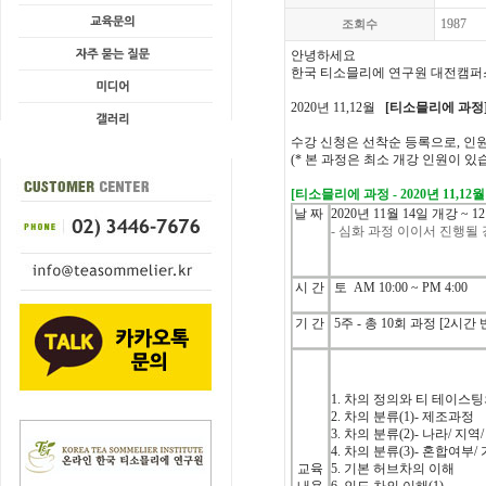
1987
조회수
안녕하세요
한국
티소믈리에
연구원 대전캠퍼
2020년 11,12월
[티소믈리에 과정
수강 신청은 선착순 등록으로, 인
(* 본 과정은 최소 개강 인원이 있
[
티소믈리에
과정
- 2020년 11,
날
짜
2020
년
11
월 14
일
개강
~ 1
- 심화 과정 이이서 진행될 
시
간
토 A
M 10:00 ~ PM 4:00
기
간
5주 -
총 10
회
과정
[2
시간
1.
차의
정의와
티
테이스팅
2.
차의
분류
(1)-
제조과정
3.
차의
분류
(2)-
나라
/
지역
/
4.
차의
분류
(3)-
혼합여부
/
교육
5.
기본
허브차의
이해