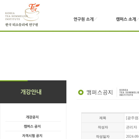
[광주캠
제목
관리자
작성자
2024-09
작성일자