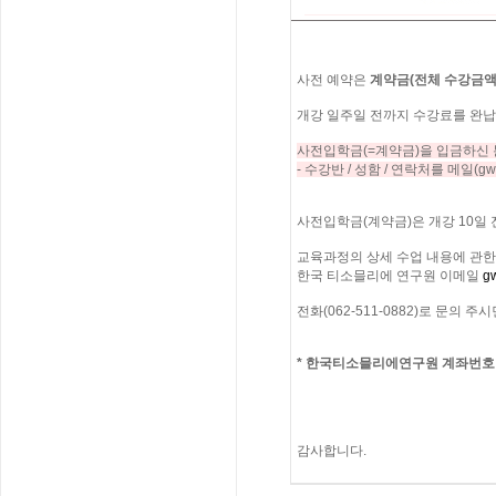
사전
예약은
계약금
(
전체
수강금
개강
일주일
전까지
수강료를
완납
사전입학금
(=
계약금
)
을
입금하신
-
수강반
/
성함
/
연락처를
메일
(gw
사전입학금
(
계약금
)
은
개강
10
일
교육과정의
상세
수업
내용에
관한
한국
티소믈리에
연구원
이메일
gw
전화
(062-511-0882)
로
문의
주시
*
한국티소믈리에연구원
계좌번호
감사합니다
.