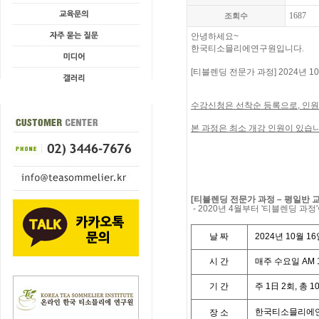
1687
조회수
안녕하세요
~
한국티소믈리에연구원입니다.
[
티블렌딩 전문가
과정
] 2024
년
10
수강신청은
선착순
등록으로
,
인원
본 과정은 최소 개강 인원이 있습니
[
티블렌딩
전문가
과정
–
평일반
- 2020
년
4
월부터
'
티블렌딩
과정
'
날
짜
2024
년
10
월
16
시
간
매주
수요일
AM 1
기
간
주
1
日
2
회
,
총
1
한국티소믈리에
장
소