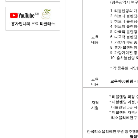
(
광주광역시
북
1.
티블렌딩의
개
2.
허브티
블렌딩
3.
허브티
블렌딩
4.
허브티
블렌딩
5.
다국적
블렌딩
교육
6.
다국적
블렌딩
내용
7.
가향가미된
홍
8.
홍차
블렌딩의
9.
가향가미된
홍
10.
홍차블렌딩
*
각
종류별
다양
교육
교육비
60
만원
+
비용
*
티블렌딩
과정
*
티블렌딩
과정
,
자격
티블렌딩
1
급
자
시험
*
티블렌딩
자격
티소믈리에연구
한국티소믈리에연구원
광주캠
평생