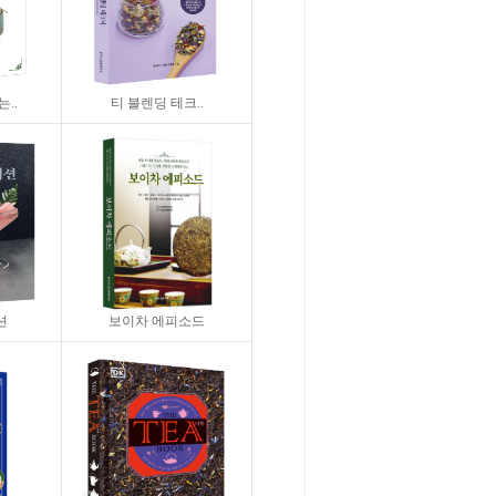
..
티 블렌딩 테크..
션
보이차 에피소드