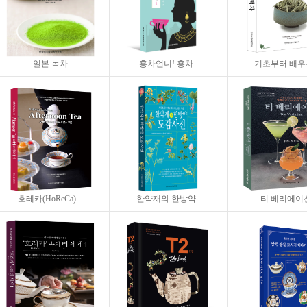
일본 녹차
홍차언니! 홍차..
기초부터 배우는
호레카(HoReCa) ..
한약재와 한방약..
티 베리에이